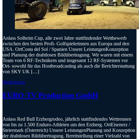
Anlass Solheim Cup, alle zwei Jahre stattfindender Wettbewerb
zwischen den besten Profi- Golfspielerinnen aus Europa und den
USA. OrtCosta del Sol / Spanien Unsere LeistungenKonzeption
und Planung der drahtlosen Bildübertragung. Wir waren mit einem
Team von 6 RF-Technikern und insgesamt 12 RF-Systemen vor
Ort- sowohl für das Hostbroadcasting als auch die Berichterstattung
von SKY UK […]
Weiterlesen
EURO-TV Production GmbH
Anlass Red Bull Erzbergrodeo, jährlich stattfindendes Wettrennen
von bis zu 1.500 Enduro-Athleten um den Erzberg. OrtEisenerz /
Steiermark (Österreich) Unsere LeistungenPlanung und Konzeption
der drahtlosen Bildübertragung. Bereitstellung einer Vielzahl von