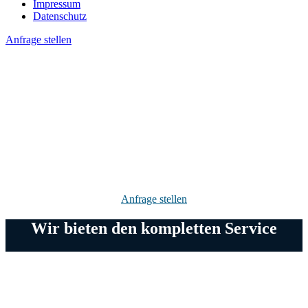
Impressum
Datenschutz
Anfrage stellen
Broadcastequipment
und Service
Umfangreiche Ausrüstung für HD, UHD & 4K Produktionen
Anfrage stellen
Wir bieten den kompletten Service