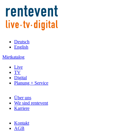
Deutsch
English
Mietkatalog
Live
TV
Digital
Planung + Service
Über uns
Wir sind rentevent
Karriere
Kontakt
AGB